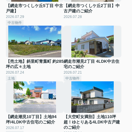
【網走市つくしケ丘5丁目 中古
【網走市つくしケ丘2丁目】中
戸建】
古戸建のご紹介
2026.07.29
2026.07.28
中古物件
【売土地】斜里町青葉町 約285
網走市潮見2丁目 4LDK中古住
坪の広々土地
宅のご紹介
2026.07.24
2026.07.21
土地
中古物件
【網走潮見10丁目】土地94
【大空町女満別】土地110坪
坪/4LDK中古住宅のご紹介
超！ゆとりある4LDK中古戸建
のご紹介
2026.07.17