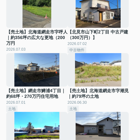
【売土地】北海道網走市字呼人
【北見市山下町2丁目 中古戸建
｜約356坪の広大な更地（200
（300万円）】
万円
2026.07.02
2026.07.03
中古物件
【売土地】網走市鱒浦4丁目｜
【売土地】北海道網走市字潮見
約68坪・270万円住宅用地
｜約79坪の土地
2026.07.01
2026.06.30
土地
土地