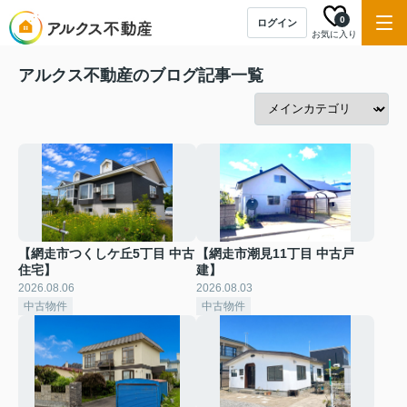
0
ログイン
お気に入り
アルクス不動産のブログ記事一覧
【網走市つくしケ丘5丁目 中古
【網走市潮見11丁目 中古戸
住宅】
建】
2026.08.06
2026.08.03
中古物件
中古物件