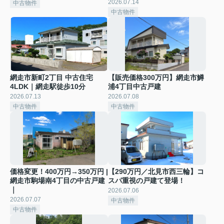
2026.07.14
中古物件
中古物件
網走市新町2丁目 中古住宅
【販売価格300万円】網走市鱒
4LDK｜網走駅徒歩10分
浦4丁目中古戸建
2026.07.13
2026.07.08
中古物件
中古物件
価格変更！400万円→350万円 |
【290万円／北見市西三輪】コ
網走市駒場南4丁目の中古戸建
スパ重視の戸建て登場！
｜
2026.07.06
2026.07.07
中古物件
中古物件