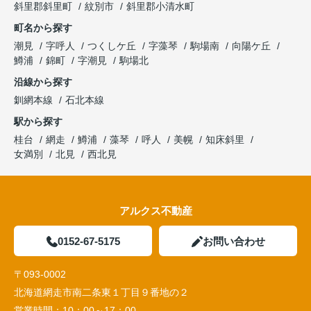
斜里郡斜里町
紋別市
斜里郡小清水町
町名から探す
潮見
字呼人
つくしケ丘
字藻琴
駒場南
向陽ケ丘
鱒浦
錦町
字潮見
駒場北
沿線から探す
釧網本線
石北本線
駅から探す
桂台
網走
鱒浦
藻琴
呼人
美幌
知床斜里
女満別
北見
西北見
アルクス不動産
0152-67-5175
お問い合わせ
〒093-0002
北海道網走市南二条東１丁目９番地の２
営業時間：
10：00～17：00