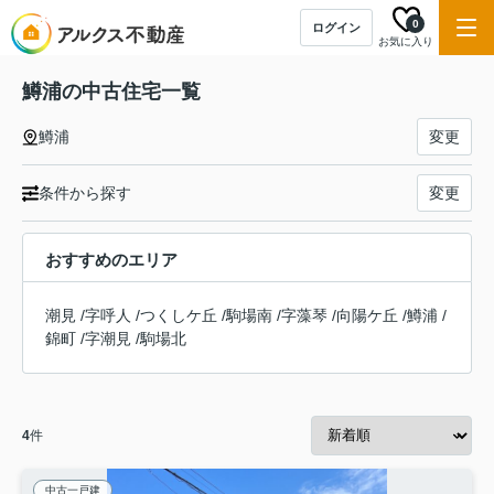
0
ログイン
お気に入り
鱒浦の中古住宅一覧
鱒浦
変更
条件から探す
変更
おすすめのエリア
潮見
/
字呼人
/
つくしケ丘
/
駒場南
/
字藻琴
/
向陽ケ丘
/
鱒浦
/
錦町
/
字潮見
/
駒場北
4
件
中古一戸建