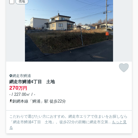
売地
網走市鱒浦
網走市鱒浦4丁目 土地
270
万円
- / 227.00㎡ / -
釧網本線「鱒浦」駅 徒歩22分
こだわりで選びたい方におすすめ。網走市エリアで住まいをお探しなら
「網走市鱒浦4丁目 土地」。徒歩22分の距離に網走市立第...
もっと見
る