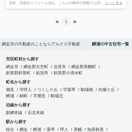
浴室、洗面台リフォーム済み。こちらの物件の間取りは3L...
もっと見る
1
網走市の不動産のことならアルクス不動産
鱒浦の中古住宅一覧
市区町村から探す
網走市
網走郡大空町
北見市
網走郡美幌町
斜里郡斜里町
紋別市
斜里郡小清水町
町名から探す
潮見
字呼人
つくしケ丘
字藻琴
駒場南
向陽ケ丘
鱒浦
錦町
字潮見
駒場北
沿線から探す
釧網本線
石北本線
駅から探す
桂台
網走
鱒浦
藻琴
呼人
美幌
知床斜里