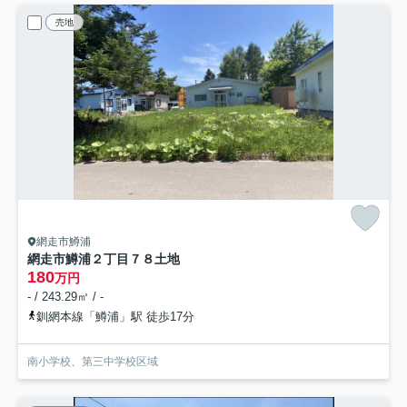
売地
網走市鱒浦
網走市鱒浦２丁目７８土地
180
万円
- / 243.29㎡ / -
釧網本線「鱒浦」駅 徒歩17分
南小学校、第三中学校区域