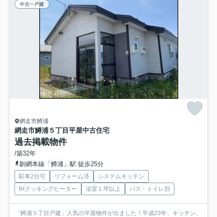
中古一戸建
網走市鱒浦
網走市鱒浦５丁目平屋中古住宅
過去掲載物件
/築32年
釧網本線「鱒浦」駅 徒歩25分
駐車2台可
リフォーム済
システムキッチン
IHクッキングヒーター
浴室１坪以上
バス・トイレ別
「鱒浦５丁目戸建」人気の平屋物件が出ました！平成23年、キッチン、