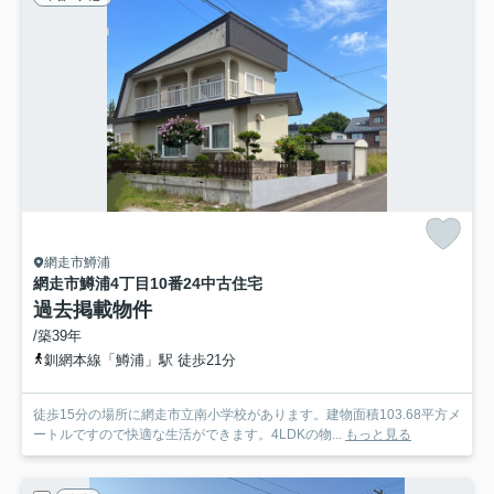
網走市鱒浦
網走市鱒浦4丁目10番24中古住宅
過去掲載物件
/築39年
釧網本線「鱒浦」駅 徒歩21分
徒歩15分の場所に網走市立南小学校があります。建物面積103.68平方メ
ートルですので快適な生活ができます。4LDKの物...
もっと見る