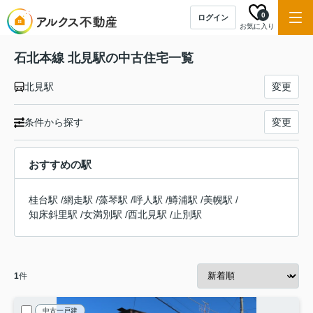
0
ログイン
お気に入り
石北本線 北見駅の中古住宅一覧
北見駅
変更
条件から探す
変更
おすすめの駅
桂台駅
/
網走駅
/
藻琴駅
/
呼人駅
/
鱒浦駅
/
美幌駅
/
知床斜里駅
/
女満別駅
/
西北見駅
/
止別駅
1
件
中古一戸建