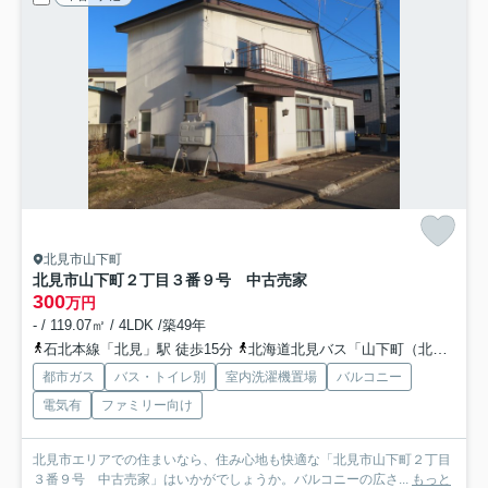
北見市山下町
北見市山下町２丁目３番９号 中古売家
300
万円
- / 119.07㎡ / 4LDK /築49年
石北本線「北見」駅 徒歩15分
北海道北見バス「山下町（北海道）」バス停下車 徒歩3分
都市ガス
バス・トイレ別
室内洗濯機置場
バルコニー
電気有
ファミリー向け
北見市エリアでの住まいなら、住み心地も快適な「北見市山下町２丁目
３番９号 中古売家」はいかがでしょうか。バルコニーの広さ...
もっと