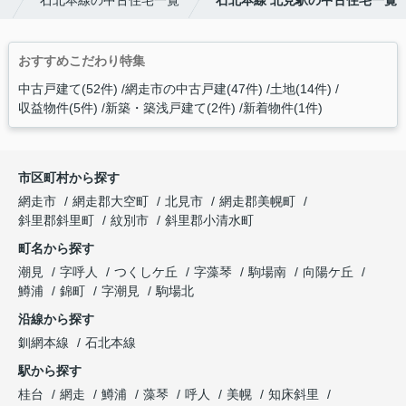
す
石北本線の中古住宅一覧
石北本線 北見駅の中古住宅一覧
おすすめこだわり特集
中古戸建て(52件)
網走市の中古戸建(47件)
土地(14件)
収益物件(5件)
新築・築浅戸建て(2件)
新着物件(1件)
市区町村から探す
網走市
網走郡大空町
北見市
網走郡美幌町
斜里郡斜里町
紋別市
斜里郡小清水町
町名から探す
潮見
字呼人
つくしケ丘
字藻琴
駒場南
向陽ケ丘
鱒浦
錦町
字潮見
駒場北
沿線から探す
釧網本線
石北本線
駅から探す
桂台
網走
鱒浦
藻琴
呼人
美幌
知床斜里