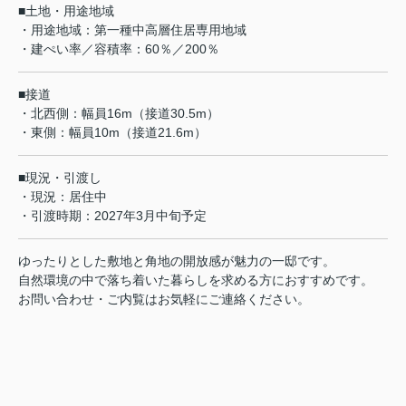
■土地・用途地域
・用途地域：第一種中高層住居専用地域
・建ぺい率／容積率：60％／200％
■接道
・北西側：幅員16m（接道30.5m）
・東側：幅員10m（接道21.6m）
■現況・引渡し
・現況：居住中
・引渡時期：2027年3月中旬予定
ゆったりとした敷地と角地の開放感が魅力の一邸です。
自然環境の中で落ち着いた暮らしを求める方におすすめです。
お問い合わせ・ご内覧はお気軽にご連絡ください。