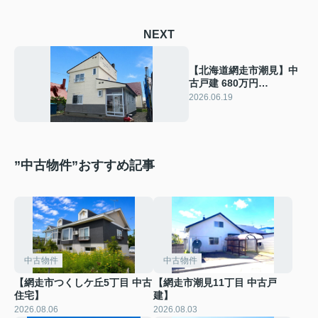
NEXT
【北海道網走市潮見】中
古戸建 680万円
（4LDK）
2026.06.19
”中古物件”おすすめ記事
中古物件
中古物件
【網走市つくしケ丘5丁目 中古
【網走市潮見11丁目 中古戸
住宅】
建】
2026.08.06
2026.08.03