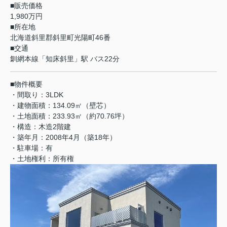
■販売価格
1,980万円
■所在地
北海道斜里郡斜里町光陽町46番
■交通
釧網本線「知床斜里」駅 バス22分
■物件概要
・間取り：3LDK
・建物面積：134.09㎡（壁芯）
・土地面積：233.93㎡（約70.76坪）
・構造：木造2階建
・築年月：2008年4月（築18年）
・駐車場：有
・土地権利：所有権