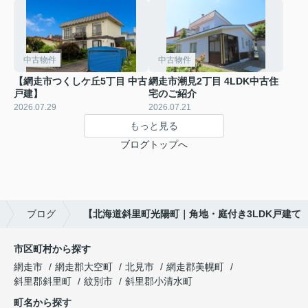
中古物件
中古物件
【網走市つくしケ丘5丁目 中古
網走市潮見2丁目 4LDK中古住
戸建】
宅のご紹介
2026.07.29
2026.07.21
もっと見る
ブログトップへ
ブログ
【北海道斜里町光陽町｜角地・庭付き3LDK戸建て
市区町村から探す
網走市
網走郡大空町
北見市
網走郡美幌町
斜里郡斜里町
紋別市
斜里郡小清水町
町名から探す