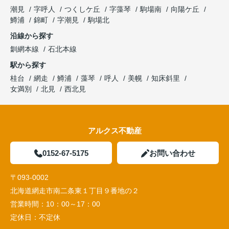
潮見
字呼人
つくしケ丘
字藻琴
駒場南
向陽ケ丘
鱒浦
錦町
字潮見
駒場北
沿線から探す
釧網本線
石北本線
駅から探す
桂台
網走
鱒浦
藻琴
呼人
美幌
知床斜里
女満別
北見
西北見
アルクス不動産
0152-67-5175
お問い合わせ
〒093-0002
北海道網走市南二条東１丁目９番地の２
営業時間：
10：00～17：00
定休日：
不定休