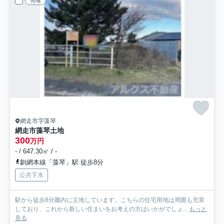
売地
網走市字藻琴
網走市藻琴土地
300
万円
- / 647.30㎡ / -
釧網本線「藻琴」駅 徒歩8分
公共下水
駅から徒歩8分圏内に立地しています。こちらの住宅用地は周囲も充実
しており、これから新しい住まいをお考えの方はいかがでしょ...
もっと
見る