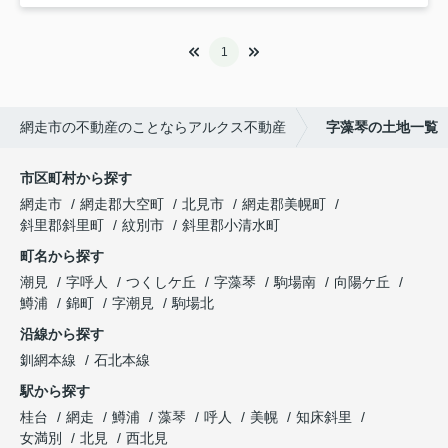
1
網走市の不動産のことならアルクス不動産
字藻琴の土地一覧
市区町村から探す
網走市
網走郡大空町
北見市
網走郡美幌町
斜里郡斜里町
紋別市
斜里郡小清水町
町名から探す
潮見
字呼人
つくしケ丘
字藻琴
駒場南
向陽ケ丘
鱒浦
錦町
字潮見
駒場北
沿線から探す
釧網本線
石北本線
駅から探す
桂台
網走
鱒浦
藻琴
呼人
美幌
知床斜里
女満別
北見
西北見