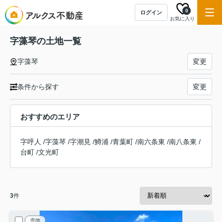
0
ログイン
お気に入り
字藻琴の土地一覧
字藻琴
変更
条件から探す
変更
おすすめのエリア
字呼人
/
字藻琴
/
字潮見
/
鱒浦
/
青葉町
/
南六条東
/
南八条東
/
台町
/
文光町
3
件
売地