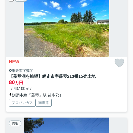
NEW
網走市字藻琴
【藻琴湖を眺望】網走市字藻琴213番15売土地
80
万円
- / 437.00㎡ / -
釧網本線「藻琴」駅 徒歩7分
プロパンガス
南道路
売地