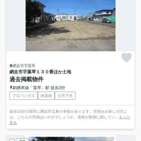
網走市字藻琴
網走市字藻琴１３０番ほか土地
過去掲載物件
釧網本線「藻琴」駅 徒歩3分
プロパンガス
南道路
公共下水
徒歩13分の場所に網走市立東小学校があります。売地をお探しの方に
は、こちらの売地はいかがでしょうか。道路が南側に面してい...
もっと
見る