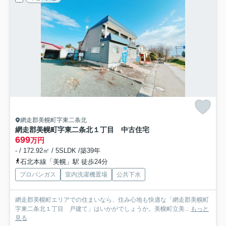
網走郡美幌町字東二条北
網走郡美幌町字東二条北１丁目 中古住宅
699
万円
- / 172.92㎡ / 5SLDK /築39年
石北本線「美幌」駅 徒歩24分
プロパンガス
室内洗濯機置場
公共下水
網走郡美幌町エリアでの住まいなら、住み心地も快適な「網走郡美幌町
字東二条北１丁目 戸建て」はいかがでしょうか。美幌町立美...
もっと
見る