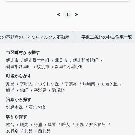
1
市の不動産のことならアルクス不動産
字東二条北の中古住宅一覧
市区町村から探す
網走市
網走郡大空町
北見市
網走郡美幌町
斜里郡斜里町
紋別市
斜里郡小清水町
町名から探す
潮見
字呼人
つくしケ丘
字藻琴
駒場南
向陽ケ丘
鱒浦
錦町
字潮見
駒場北
沿線から探す
釧網本線
石北本線
駅から探す
桂台
網走
鱒浦
藻琴
呼人
美幌
知床斜里
女満別
北見
西北見