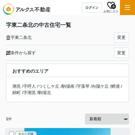
0
ログイン
お気に入り
字東二条北の中古住宅一覧
字東二条北
変更
条件から探す
変更
おすすめのエリア
潮見
/
字呼人
/
つくしケ丘
/
駒場南
/
字藻琴
/
向陽ケ丘
/
鱒浦
/
錦町
/
字潮見
/
駒場北
1
件
中古一戸建