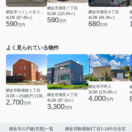
網走市潮見７丁目
網走市つくしケ丘２丁目
網走市潮見８丁目
5LDK (115.83㎡)
4LDK (87.48㎡)
4LDK (94.39㎡)
4
590
万円
590
680
万円
万円
よく見られている物件
網走市字呼人
網走市駒場南１丁目
3LDK (176.89㎡)
4
網走市潮見４丁目
2LDK＋2S(納戸) (136.46㎡)
4,000
万円
2,700
4LDK (97.10㎡)
万円
3,300
万円
網走市の戸建(売買)一覧
網走市駒場南4丁目2-18中古住宅