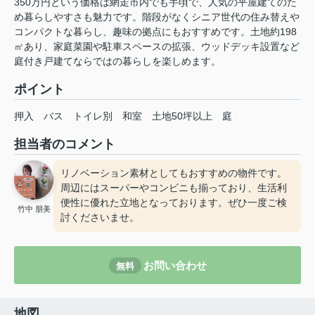
350万円という価格は網走市内でも手頃で、人気の平屋建てのた
め暮らしやすさも魅力です。階段がなくシニア世代の住み替えや
コンパクトな暮らし、趣味の拠点にもおすすめです。土地約198
㎡あり、家庭菜園や駐車スペースの拡張、ウッドデッキ設置など
庭付き戸建てならではの暮らしを楽しめます。
ポイント
押入
バス
トイレ別
和室
土地50坪以上
庭
担当者のコメント
リノベーション素材としてもおすすめの物件です。
周辺にはスーパーやコンビニも揃っており、生活利
便性に優れた立地となっております。ぜひ一度ご検
竹中 朋美
討くださいませ。
お問い合わせ
無料
地図