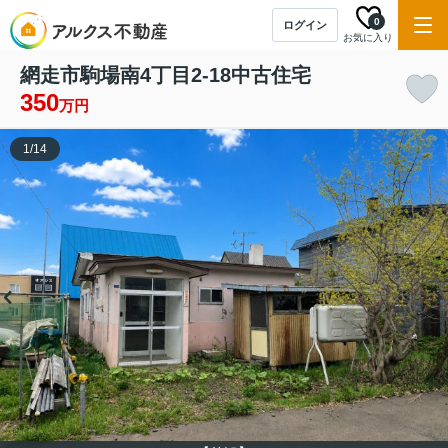
0
ログイン
お気に入り
網走市駒場南4丁目2-18中古住宅
350
万円
1
/
14