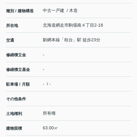
中古一戸建 / 木造
種別 / 建物構造
北海道
網走市
駒場南
４丁目2-18
所在地
釧網本線
「
桂台
」駅 徒歩23分
交通
-
修繕積立金
-
修繕積立基金
- / -
駐車場 / 月額
その他条件
所有権
土地権利
63.00㎡
建物面積