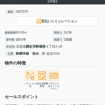
【外観】
350万円
価格
支払いシミュレーション
63.00㎡
3LDK
建物面積
間取り
築53年
1階建
築年数
階建て
北海道
網走市
駒場南
４丁目2-18
所在地
釧網本線
「
桂台
」駅 徒歩23分
交通
物件の特徴
バストイレ
室内洗濯機
TVモニタ
別
置場
付きインタ
ーホン
セールスポイント