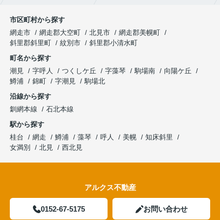
市区町村から探す
網走市
網走郡大空町
北見市
網走郡美幌町
斜里郡斜里町
紋別市
斜里郡小清水町
町名から探す
潮見
字呼人
つくしケ丘
字藻琴
駒場南
向陽ケ丘
鱒浦
錦町
字潮見
駒場北
沿線から探す
釧網本線
石北本線
駅から探す
桂台
網走
鱒浦
藻琴
呼人
美幌
知床斜里
女満別
北見
西北見
アルクス不動産
0152-67-5175
お問い合わせ