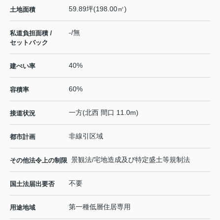
59.89坪(198.00㎡)
土地面積
-/無
私道負担面積 /
セットバック
40%
建ぺい率
60%
容積率
一方(北西 間口 11.0m)
接道状況
非線引区域
都市計画
景観法/宅地造成及び特定盛土等規制法
その他法令上の制限
不要
国土法届出要否
第一種低層住居専用
用途地域