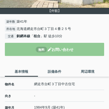
【外観】
築41年
築年数
北海道網走市台町３丁目４番２５号
所在地
釧網本線
「
桂台
」駅 徒歩10分
交通
お問い合わせ
無料
基本情報
設備条件
周辺環境
網走市台町３丁目中古住宅
物件名
-
向き
1984年9月 (築41年)
築年月