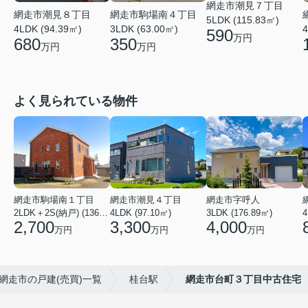
網走市潮見７丁目
網走市潮見８丁目
網走市駒場南４丁目
5LDK (115.83㎡)
4LDK (94.39㎡)
3LDK (63.00㎡)
4
590
万円
680
350
万円
万円
よく見られている物件
網走市駒場南１丁目
網走市潮見４丁目
網走市字呼人
2LDK＋2S(納戸) (136.46㎡)
4LDK (97.10㎡)
3LDK (176.89㎡)
4
2,700
3,300
4,000
万円
万円
万円
網走市の戸建(売買)一覧
桂台駅
網走市台町３丁目中古住宅