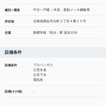
中古一戸建 / 木造、亜鉛メッキ鋼板葺
種別 / 構造
北海道
網走市
台町
３丁目４番２５号
所在地
釧網本線
「
桂台
」駅 徒歩10分
交通
設備条件
プロパンガス
設備条件
公営水道
公共下水
電気有
-
設備(その他)