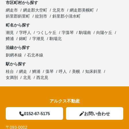
市区町村から探す
網走市
網走郡大空町
北見市
網走郡美幌町
斜里郡斜里町
紋別市
斜里郡小清水町
町名から探す
潮見
字呼人
つくしケ丘
字藻琴
駒場南
向陽ケ丘
鱒浦
錦町
字潮見
駒場北
沿線から探す
釧網本線
石北本線
駅から探す
桂台
網走
鱒浦
藻琴
呼人
美幌
知床斜里
女満別
北見
西北見
アルクス不動産
0152-67-5175
お問い合わせ
〒093-0002