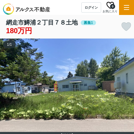
0
ログイン
お気に入り
網走市鱒浦２丁目７８土地
募集1
180万円
1
/
1