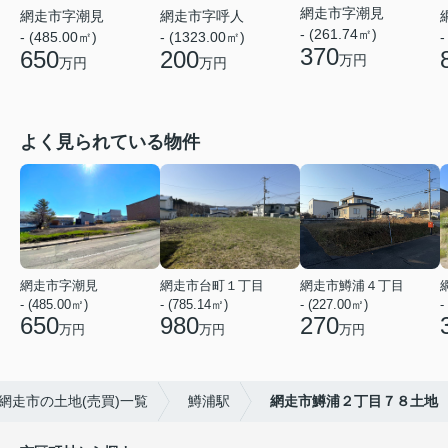
網走市字潮見
網走市字呼人
網走市字潮見
- (261.74㎡)
- (1323.00㎡)
-
- (485.00㎡)
370
200
650
万円
万円
万円
よく見られている物件
網走市字潮見
網走市台町１丁目
網走市鱒浦４丁目
- (485.00㎡)
- (785.14㎡)
- (227.00㎡)
-
650
980
270
万円
万円
万円
網走市の土地(売買)一覧
鱒浦駅
網走市鱒浦２丁目７８土地