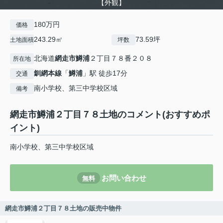
【外観】
180万円
価格
243.29㎡
73.59坪
土地面積
坪数
北海道
網走市
鱒浦
２丁目７８番２０８
所在地
釧網本線
「
鱒浦
」駅 徒歩17分
交通
南小学校、第三中学校区域
備考
網走市鱒浦２丁目７８土地のコメント(おすすめポ
イント)
南小学校、第三中学校区域
お問い合わせ
無料
網走市鱒浦２丁目７８土地の販売中物件