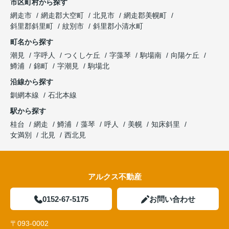
市区町村から探す
網走市
網走郡大空町
北見市
網走郡美幌町
斜里郡斜里町
紋別市
斜里郡小清水町
町名から探す
潮見
字呼人
つくしケ丘
字藻琴
駒場南
向陽ケ丘
鱒浦
錦町
字潮見
駒場北
沿線から探す
釧網本線
石北本線
駅から探す
桂台
網走
鱒浦
藻琴
呼人
美幌
知床斜里
女満別
北見
西北見
アルクス不動産
0152-67-5175
お問い合わせ
〒093-0002