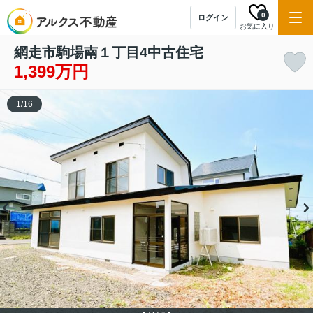
0
ログイン
お気に入り
網走市駒場南１丁目4中古住宅
1,399万円
1
/
16