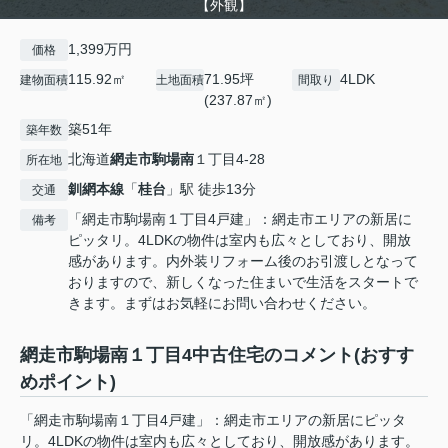
【外観】
1,399万円
価格
115.92㎡
71.95坪
4LDK
建物面積
土地面積
間取り
(237.87㎡)
築51年
築年数
北海道
網走市
駒場南
１丁目4-28
所在地
釧網本線
「
桂台
」駅 徒歩13分
交通
「網走市駒場南１丁目4戸建」：網走市エリアの新居に
備考
ピッタリ。4LDKの物件は室内も広々としており、開放
感があります。内外装リフォーム後のお引渡しとなって
おりますので、新しくなった住まいで生活をスタートで
きます。まずはお気軽にお問い合わせください。
網走市駒場南１丁目4中古住宅のコメント(おすす
めポイント)
「網走市駒場南１丁目4戸建」：網走市エリアの新居にピッタ
リ。4LDKの物件は室内も広々としており、開放感があります。