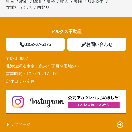
桂台
網走
鱒浦
藻琴
呼人
美幌
知床斜里
女満別
北見
西北見
アルクス不動産
0152-67-5175
お問い合わせ
〒093-0002
北海道網走市南二条東１丁目９番地の２
営業時間：
10：00～17：00
定休日：
不定休
トップページ