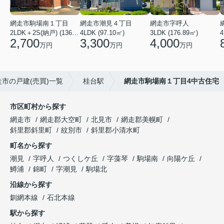
網走市駒場南１丁目
網走市潮見４丁目
網走市字呼人
2LDK＋2S(納戸) (136.46㎡)
4LDK (97.10㎡)
3LDK (176.89㎡)
4
2,700
3,300
4,000
万円
万円
万円
走市の戸建(売買)一覧
桂台駅
網走市駒場南１丁目4中古住宅
市区町村から探す
網走市
網走郡大空町
北見市
網走郡美幌町
斜里郡斜里町
紋別市
斜里郡小清水町
町名から探す
潮見
字呼人
つくしケ丘
字藻琴
駒場南
向陽ケ丘
鱒浦
錦町
字潮見
駒場北
沿線から探す
釧網本線
石北本線
駅から探す