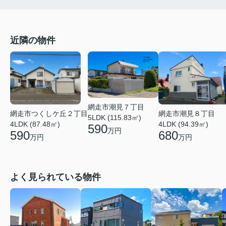
近隣の物件
網走市潮見７丁目
網走市つくしケ丘２丁目
網走市潮見８丁目
5LDK (115.83㎡)
4LDK (87.48㎡)
4LDK (94.39㎡)
590
万円
590
680
万円
万円
よく見られている物件