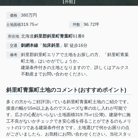
【外観】
380万円
価格
319.75㎡
96.72坪
土地面積
坪数
北海道
斜里郡斜里町
青葉町
61番8
所在地
釧網本線
「
知床斜里
」駅 徒歩16分
交通
斜里郡斜里町エリアで土地をお探しの方、「斜里町青葉
備考
町土地」はいかがでしょうか。
建築条件付きの土地となりますので、詳しくはアルクス
不動産までお問い合わせください。
斜里町青葉町土地のコメント(おすすめポイント)
多くの方からご好評頂いている斜里町青葉町土地のご紹介です。
接道の幅が15m以上あるのでスムーズな車の出し入れが可能で
す。広さの心配がいらない土地面積319.75㎡(公簿)。建築中に施
工不良がないかチェックでき安心感を得ることができるのもメリ
ットの1つである建築条件付きです。土地選びで何かお困りの点
がございましたら、お気軽にお問い合わせください。当社スタッ