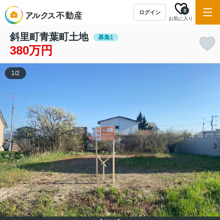
0
ログイン
お気に入り
斜里町青葉町土地
募集1
380万円
1
/
2