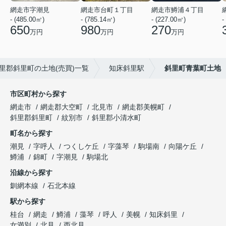
網走市字潮見
網走市台町１丁目
網走市鱒浦４丁目
- (485.00㎡)
- (785.14㎡)
- (227.00㎡)
-
650
980
270
万円
万円
万円
里郡斜里町の土地(売買)一覧
知床斜里駅
斜里町青葉町土地
市区町村から探す
網走市
網走郡大空町
北見市
網走郡美幌町
斜里郡斜里町
紋別市
斜里郡小清水町
町名から探す
潮見
字呼人
つくしケ丘
字藻琴
駒場南
向陽ケ丘
鱒浦
錦町
字潮見
駒場北
沿線から探す
釧網本線
石北本線
駅から探す
桂台
網走
鱒浦
藻琴
呼人
美幌
知床斜里
女満別
北見
西北見