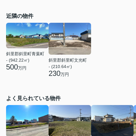
近隣の物件
斜里郡斜里町青葉町
- (942.22㎡)
斜里郡斜里町文光町
500
- (210.64㎡)
万円
230
万円
よく見られている物件