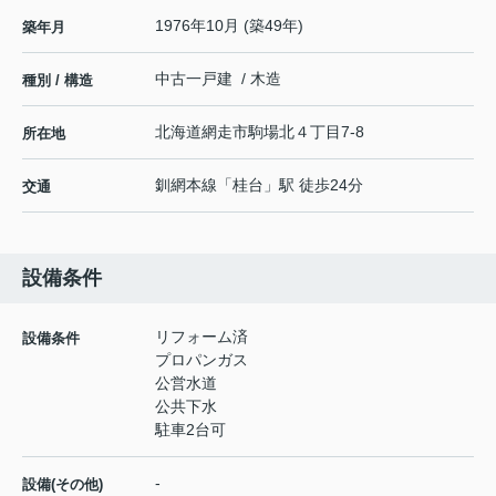
1976年10月 (築49年)
築年月
中古一戸建 / 木造
種別 / 構造
北海道
網走市
駒場北
４丁目7-8
所在地
釧網本線
「
桂台
」駅 徒歩24分
交通
設備条件
リフォーム済
設備条件
プロパンガス
公営水道
公共下水
駐車2台可
-
設備(その他)