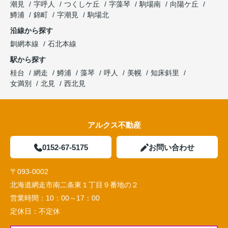
潮見
字呼人
つくしケ丘
字藻琴
駒場南
向陽ケ丘
鱒浦
錦町
字潮見
駒場北
沿線から探す
釧網本線
石北本線
駅から探す
桂台
網走
鱒浦
藻琴
呼人
美幌
知床斜里
女満別
北見
西北見
アルクス不動産
0152-67-5175
お問い合わせ
〒093-0002
北海道網走市南二条東１丁目９番地の２
営業時間：
10：00～17：00
定休日：
不定休