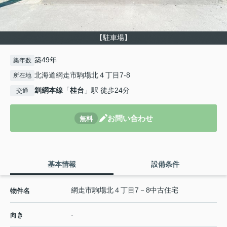
【駐車場】
築49年
築年数
北海道網走市駒場北４丁目7-8
所在地
釧網本線
「
桂台
」駅 徒歩24分
交通
お問い合わせ
無料
基本情報
設備条件
網走市駒場北４丁目7－8中古住宅
物件名
-
向き