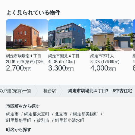
よく見られている物件
網走市駒場南１丁目
網走市潮見４丁目
網走市字呼人
2LDK＋2S(納戸) (136.46㎡)
4LDK (97.10㎡)
3LDK (176.89㎡)
4
2,700
3,300
4,000
万円
万円
万円
の戸建(売買)一覧
桂台駅
網走市駒場北４丁目7－8中古住宅
市区町村から探す
網走市
網走郡大空町
北見市
網走郡美幌町
斜里郡斜里町
紋別市
斜里郡小清水町
町名から探す