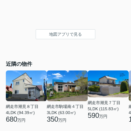
地図アプリで見る
近隣の物件
網走市潮見７丁目
網走市潮見８丁目
網走市駒場南４丁目
5LDK (115.83㎡)
4LDK (94.39㎡)
3LDK (63.00㎡)
4
590
万円
680
350
万円
万円