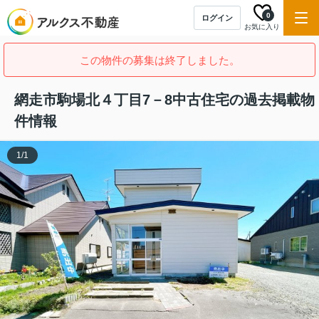
0
ログイン
お気に入り
この物件の募集は終了しました。
網走市駒場北４丁目7－8中古住宅の過去掲載物
件情報
1
/
1