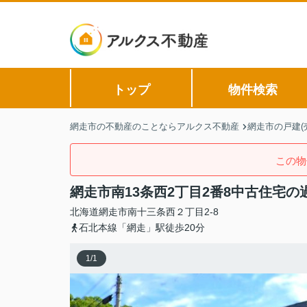
トップ
物件検索
網走市の不動産のことならアルクス不動産
網走市の戸建(
この物
網走市南13条西2丁目2番8中古住宅
北海道
網走市
南十三条西
２丁目2-8
石北本線「網走」駅徒歩20分
1
/
1