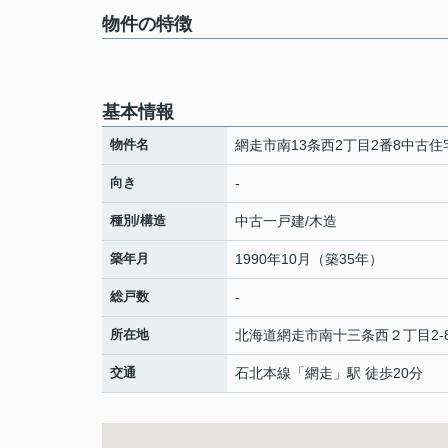
物件の特徴
基本情報
物件名
網走市南13条西2丁目2番8中古住
向き
-
種別/構造
中古一戸建/木造
築年月
1990年10月（築35年）
総戸数
-
所在地
北海道
網走市
南十三条西
２丁目2-
交通
石北本線
「
網走
」駅 徒歩20分