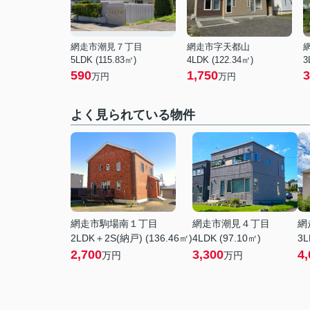
網走市潮見７丁目
網走市字天都山
5LDK (115.83㎡)
4LDK (122.34㎡)
3
590
1,750
3
万円
万円
よく見られている物件
網走市駒場南１丁目
網走市潮見４丁目
網
2LDK＋2S(納戸) (136.46㎡)
4LDK (97.10㎡)
3L
2,700
3,300
4,
万円
万円