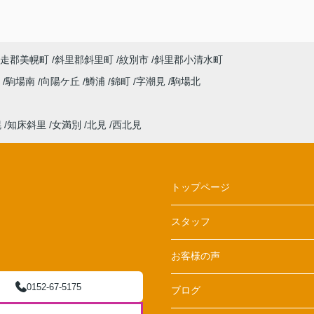
走郡美幌町
斜里郡斜里町
紋別市
斜里郡小清水町
琴
駒場南
向陽ケ丘
鱒浦
錦町
字潮見
駒場北
幌
知床斜里
女満別
北見
西北見
トップページ
スタッフ
お客様の声
0152-67-5175
ブログ