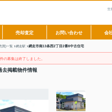
営
売却査定
お問い合わせ
会
網走市南13条西2丁目2番8中古住宅
売買)一覧
網走駅
件の募集は終了しました。
の過去掲載物件情報