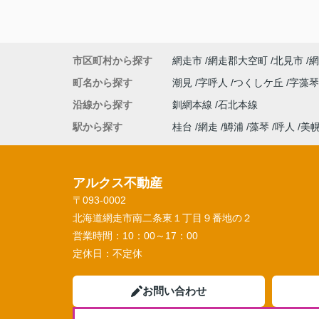
市区町村から探す
網走市
網走郡大空町
北見市
網
町名から探す
潮見
字呼人
つくしケ丘
字藻
沿線から探す
釧網本線
石北本線
駅から探す
桂台
網走
鱒浦
藻琴
呼人
美
アルクス不動産
〒093-0002
北海道網走市南二条東１丁目９番地の２
営業時間：
10：00～17：00
定休日：
不定休
お問い合わせ