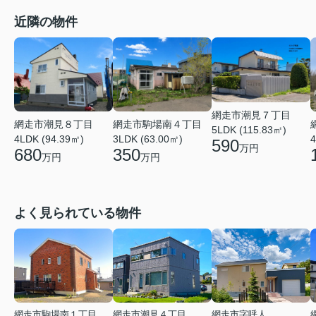
近隣の物件
網走市潮見７丁目
網走市潮見８丁目
網走市駒場南４丁目
5LDK (115.83㎡)
4LDK (94.39㎡)
3LDK (63.00㎡)
4
590
万円
680
350
万円
万円
よく見られている物件
網走市駒場南１丁目
網走市潮見４丁目
網走市字呼人