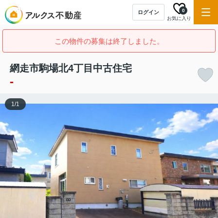
0
ログイン
お気に入り
この物件の募集は終了しました。
網走市駒場北4丁目中古住宅
-
1
/
1