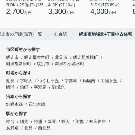
2LDK＋2S(納戸) (136.46㎡)
4LDK (97.10㎡)
3LDK (176.89㎡)
4
2,700
3,300
4,000
万円
万円
万円
網走市の戸建(売買)一覧
桂台駅
網走市駒場北4丁目中古住宅
市区町村から探す
網走市
網走郡大空町
北見市
網走郡美幌町
斜里郡斜里町
紋別市
斜里郡小清水町
町名から探す
潮見
字呼人
つくしケ丘
字藻琴
駒場南
向陽ケ丘
鱒浦
錦町
字潮見
駒場北
沿線から探す
釧網本線
石北本線
駅から探す
桂台
網走
鱒浦
藻琴
呼人
美幌
知床斜里
女満別
北見
西北見