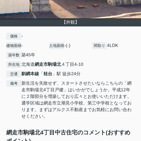
【外観】
-
価格
-
-(-)
4LDK
建物面積
土地面積
間取り
築45年
築年数
北海道
網走市
駒場北
４丁目4-10
所在地
釧網本線
「
桂台
」駅 徒歩24分
交通
新生活を失敗せず、スタートさせたいならこちらの「網
備考
走市駒場北4丁目戸建」はいかがでしょうか。平成12年
に２階部分を増築しており広々とお使いいただけます。
通学区域は網走市立潮見小学校、第三中学校となってお
ります。まずはアルクス不動産までお気軽にお問い合わ
せください。
網走市駒場北4丁目中古住宅のコメント(おすすめ