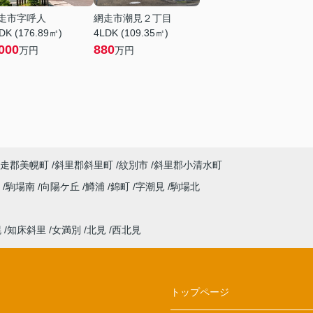
走市字呼人
網走市潮見２丁目
DK (176.89㎡)
4LDK (109.35㎡)
000
880
万円
万円
走郡美幌町
斜里郡斜里町
紋別市
斜里郡小清水町
琴
駒場南
向陽ケ丘
鱒浦
錦町
字潮見
駒場北
幌
知床斜里
女満別
北見
西北見
トップページ