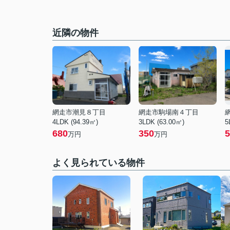
近隣の物件
網走市潮見８丁目
網走市駒場南４丁目
4LDK (94.39㎡)
3LDK (63.00㎡)
5
680
350
5
万円
万円
よく見られている物件