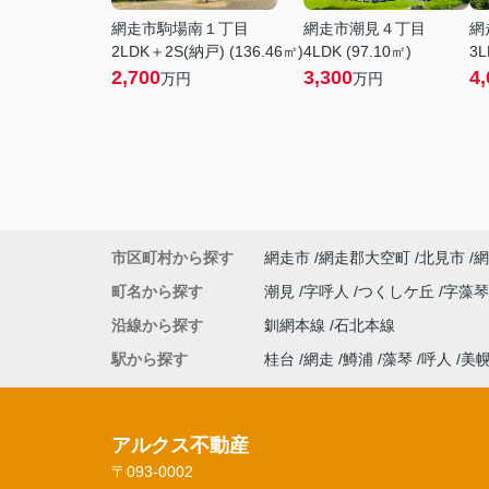
網走市駒場南１丁目
網走市潮見４丁目
網
2LDK＋2S(納戸) (136.46㎡)
4LDK (97.10㎡)
3L
2,700
3,300
4,
万円
万円
市区町村から探す
網走市
網走郡大空町
北見市
網
町名から探す
潮見
字呼人
つくしケ丘
字藻
沿線から探す
釧網本線
石北本線
駅から探す
桂台
網走
鱒浦
藻琴
呼人
美
アルクス不動産
〒093-0002