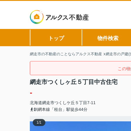
トップ
物件検索
網走市の不動産のことならアルクス不動産
網走市の戸建(
この物
網走市つくしヶ丘５丁目中古住宅
-
北海道
網走市
つくしケ丘
５丁目7-11
釧網本線「桂台」駅徒歩44分
1
/
1