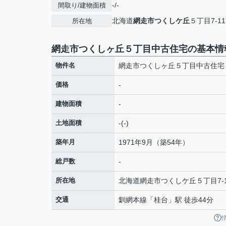
-/-
間取り/建物面積
北海道
網走市
つくしケ丘
５丁目7-11
所在地
網走市つくしヶ丘５丁目中古住宅の基本情
物件名
網走市つくしヶ丘５丁目中古住宅
価格
-
建物面積
-
土地面積
-(-)
築年月
1971年9月（築54年）
総戸数
-
所在地
北海道
網走市
つくしケ丘
５丁目7-
交通
釧網本線
「
桂台
」駅 徒歩44分