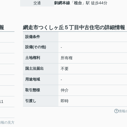
釧網本線
「
桂台
」駅 徒歩44分
交通
報
網走市つくしヶ丘５丁目中古住宅の詳細情報
設備条件
設備(その他)
-
土地権利
所有権
国土法届出
不要
用途地域
-
取引態様
仲介
引渡し
即時
11
情報
情報の見方